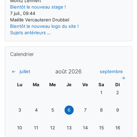
Moritz Lennert
Bientôt le nouveau stage !
7 juil., 09:44
Maëlle Vercauteren Drubbel
Bientôt le nouveau logo du site !
Sujets antérieurs
...
Passer Calendrier
Calendrier
août 2026
←
juillet
septembre
→
Lundi
Mardi
Mercredi
Jeudi
Vendredi
Samedi
Dimanch
Lu
Ma
Me
Je
Ve
Sa
Di
Aucun événement, 
Aucun évén
1
2
Aucun événement, lundi 3 août
Aucun événement, mardi 4 août
Aucun événement, mercredi 5 août
Aucun événement, jeudi 6 août
Aucun événement, vendred
Aucun événement,
Aucun évén
3
4
5
6
7
8
9
Aucun événement, lundi 10 août
Aucun événement, mardi 11 août
Aucun événement, mercredi 12 août
Aucun événement, jeudi 13 août
Aucun événement, vendred
Aucun événement,
Aucun évén
10
11
12
13
14
15
16